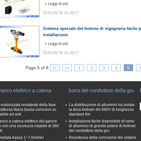
Leggi di più
2016-09-30 16:39:17
Sistema speciale del festone di ingegneria facile p
installazione
Leggi di più
2016-09-30 16:39:17
Page 5 of 8
|<
<<
1
2
3
4
5
anco elettrico a catena
barra del conduttore della gru
 motorizzata resistente della fase
La distribuzione di alluminio ha isolato
l'altezza libera bassa corrosivo su
la terra Antivari 4m 660V di lunghezza
abile ed anti
standard 6m
anco a catena elettrico del gancio
Installazione facile disponibile di rame
o con una sicurezza rotabile di 360
di alluminio di grande potere di Antivari
di
del conduttore della gru
nellata bassa 1~7.6m/min
Resistenza della corrosione dei sistemi