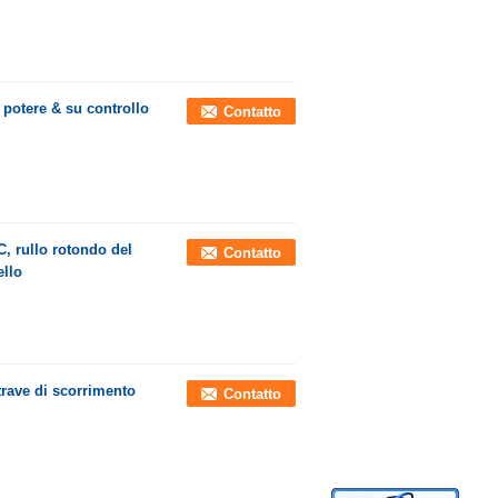
 potere & su controllo
Contatto
C, rullo rotondo del
Contatto
ello
 trave di scorrimento
Contatto