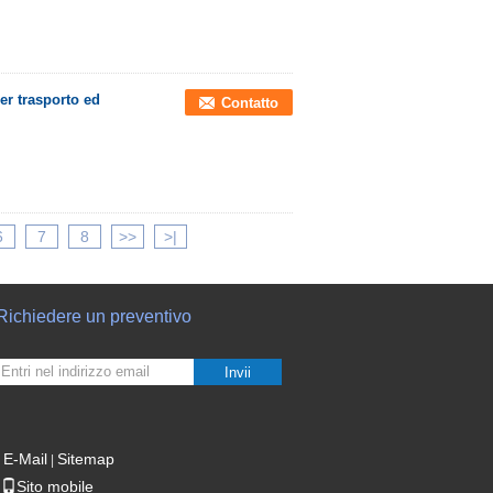
er trasporto ed
Contatto
6
7
8
>>
>|
Richiedere un preventivo
Invii
E-Mail
Sitemap
|
Sito mobile