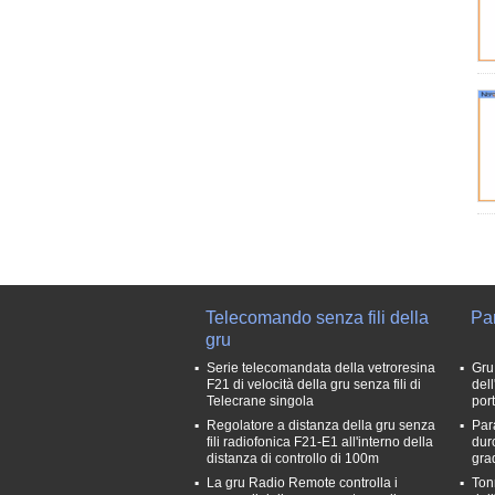
Telecomando senza fili della
Par
gru
Serie telecomandata della vetroresina
Gru
F21 di velocità della gru senza fili di
del
Telecrane singola
port
Regolatore a distanza della gru senza
Par
fili radiofonica F21-E1 all'interno della
dur
distanza di controllo di 100m
gra
La gru Radio Remote controlla i
Ton