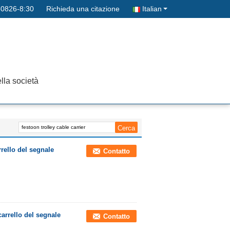
0826-8:30
Richieda una citazione
Italian
lla società
rrello del segnale
Contatto
carrello del segnale
Contatto