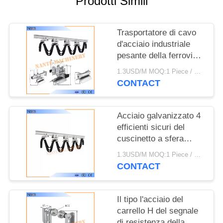
Prodotti Simili
MAPPA
DEL
Trasportatore di cavo
SITO
d'acciaio industriale
pesante della ferrovia
PRIVACY
del sistema del festone
1.3USD/M MOQ:1 Piece / Pieces
del segnale delle gru
POLICY
CONTACT
Acciaio galvanizzato 4
efficienti sicuri del
cuscinetto a sfera
3.85kg del carrello del
1.3USD/M MOQ:1 Piece / Pieces
segnale della ruota
CONTACT
Il tipo l'acciaio del
carrello H del segnale
di resistenza della