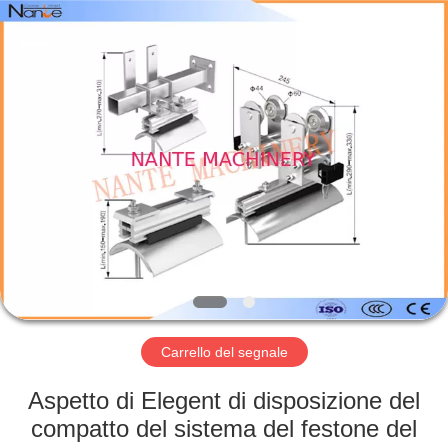
Shaoxing
Nante
Lifting
Eqiupment
Co.,Ltd..
All
Rights
Reserved.
BENVENUTO
PRODOTTI
SU
DI
NOI
VISITA
Carrello del segnale
DELLA
Aspetto di Elegent di disposizione del
FABBRICA
compatto del sistema del festone del