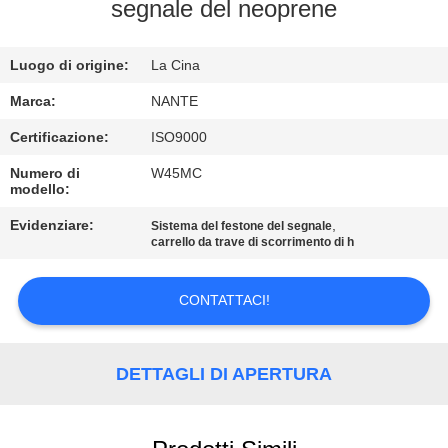
segnale del neoprene
CONTROLLO
Luogo di origine:
La Cina
DI
QUALITÀ
Marca:
NANTE
Certificazione:
ISO9000
CONTATTACI
Numero di
W45MC
modello:
RICHIEDA
Evidenziare:
,
Sistema del festone del segnale
carrello da trave di scorrimento di h
UNA
CITAZIONE
CONTATTACI!
COMPANY
DETTAGLI DI APERTURA
NEWS