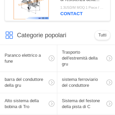
corrosione recinta i
1.3USD/M MOQ:1 Piece / Pieces
carrelli 150m/min del
CONTACT
cavo
Categorie popolari
Tutti
Trasporto
Paranco elettrico a
dell'estremità della
fune
gru
barra del conduttore
sistema ferroviario
della gru
del conduttore
Alto sistema della
Sistema del festone
bobina di Tro
della pista di C