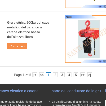
Gru elettrica 500kg del cavo
metallico del paranco a
catena elettrico basso
dell'altezza libera
Contattaci
Page 1 of 5
|<
<<
1
2
3
4
5
>>
>|
anco elettrico a catena
barra del conduttore della gru
 motorizzata resistente della fase
La distribuzione di alluminio ha isolato
l'altezza libera bassa corrosivo su
la terra Antivari 4m 660V di lunghezza