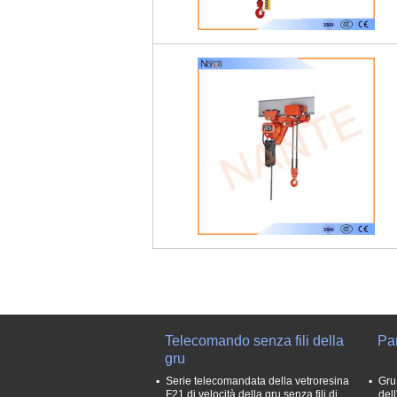
Telecomando senza fili della
Par
gru
Serie telecomandata della vetroresina
Gru
F21 di velocità della gru senza fili di
del