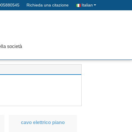
005880545
Richieda una citazione
Italian
lla società
cavo elettrico piano