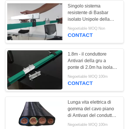
Singolo sistema
resistente di Basbar
isolato Unipole della
ferrovia di Antivari del
Negoetiable MOQ:Non
conduttore della gru di
CONTACT
Palo
1.8m - il conduttore
Antivari della gru a
ponte di 2.0m ha isolato
la resistenza della
Negoetiable MOQ:100m
corrosione della sbarra
CONTACT
collettrice
Lunga vita elettrica di
gomma del cavo piano
di Antivari del conduttore
di rame della gru della
Negoetiable MOQ:100m
gru