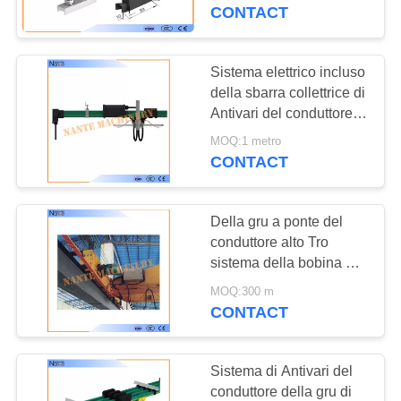
potere
CONTACT
CONTROLLO
DI
Sistema elettrico incluso
QUALITÀ
della sbarra collettrice di
Antivari del conduttore
multiplo della gru
MOQ:1 metro
CONTATTACI
CONTACT
RICHIEDA
Della gru a ponte del
UNA
conduttore alto Tro
CITAZIONE
sistema della bobina di
Antivari, 50-140A 600V
MOQ:300 m
4 rotaie all'aperto di fase
CONTACT
COMPANY
NEWS
Sistema di Antivari del
conduttore della gru di