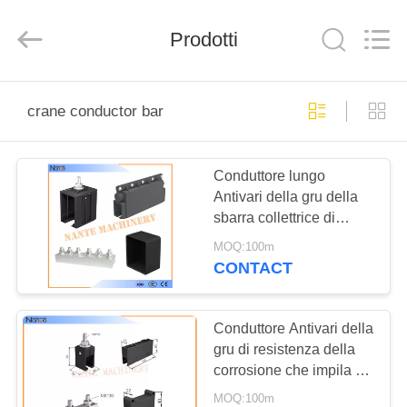
Shaoxing
Nante
Lifting
Prodotti
Eqiupment
Co.,Ltd..
All
Rights
Reserved.
BENVENUTO
crane conductor bar
PRODOTTI
Conduttore lungo
Antivari della gru della
SU
sbarra collettrice di
DI
distribuzione di energia
MOQ:100m
di viaggio per i sistemi
NOI
CONTACT
della monorotaia
VISITA
Conduttore Antivari della
gru di resistenza della
DELLA
corrosione che impila i
FABBRICA
sistemi che assicurano
MOQ:100m