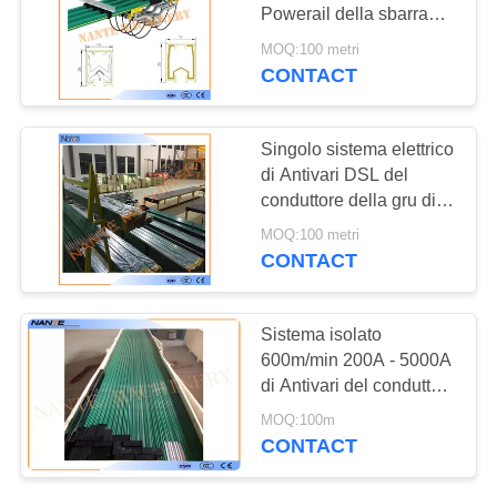
MAPPA
Powerail della sbarra
DEL
collettrice con
MOQ:100 metri
ccc/ISO9001 NANTE
CONTACT
SITO
JDC-H
PRIVACY
Singolo sistema elettrico
di Antivari DSL del
POLICY
conduttore della gru di
Palo dell'onere gravoso
MOQ:100 metri
CONTACT
Sistema isolato
600m/min 200A - 5000A
di Antivari del conduttore
della gru a ponte
MOQ:100m
CONTACT