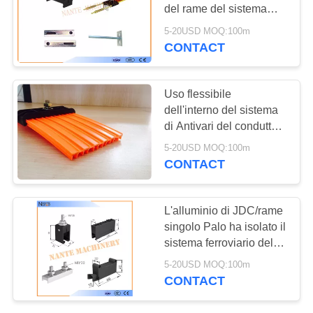
MAPPA
del rame del sistema
DEL
ferroviario del conduttore
5-20USD MOQ:100m
CONTACT
SITO
PRIVACY
Uso flessibile
dell'interno del sistema
POLICY
di Antivari del conduttore
di alto di tro della gru a
5-20USD MOQ:100m
ponte della bobina
CONTACT
potere del sistema
piccolo
L'alluminio di JDC/rame
singolo Palo ha isolato il
sistema ferroviario del
conduttore
5-20USD MOQ:100m
CONTACT