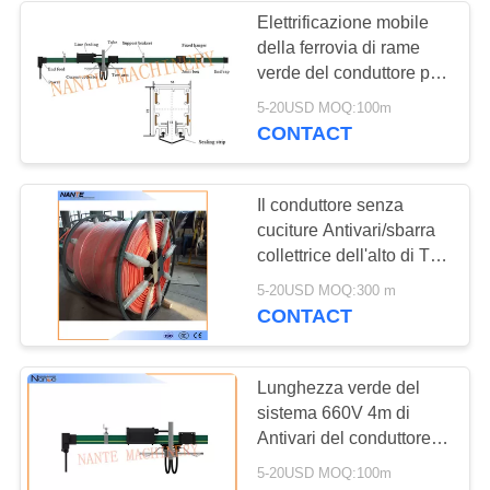
Elettrificazione mobile
della ferrovia di rame
verde del conduttore per
gli strumenti elettrici
5-20USD MOQ:100m
CONTACT
Il conduttore senza
cuciture Antivari/sbarra
collettrice dell'alto di Tro
del CE sistema della
5-20USD MOQ:300 m
bobina per la gru parte
CONTACT
Lunghezza verde del
sistema 660V 4m di
Antivari del conduttore
del sistema ferroviario
5-20USD MOQ:100m
del conduttore di HFP