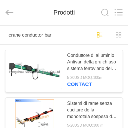
Shaoxing
Nante
Lifting
Prodotti
Eqiupment
Co.,Ltd..
All
Rights
Reserved.
BENVENUTO
crane conductor bar
PRODOTTI
Conduttore di alluminio
Antivari della gru chiuso
SU
sistema ferroviario del
DI
conduttore di Unipole di
5-20USD MOQ:100m
lunga vita
NOI
CONTACT
VISITA
Sistemi di rame senza
cuciture della
DELLA
monorotaia sospesa del
FABBRICA
sistema ferroviario del
5-20USD MOQ:300 m