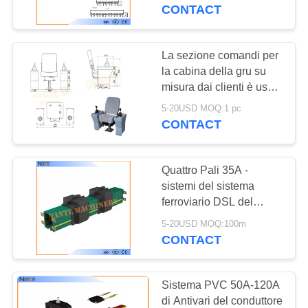
conduttore del PVC
CONTACT
CONTROLLO
DI
La sezione comandi per
QUALITÀ
la cabina della gru su
misura dai clienti è usata
1 milione volte NTCCA
5-20USD MOQ:1 pc
CONTATTACI
CONTACT
RICHIEDA
Quattro Pali 35A -
UNA
sistemi del sistema
CITAZIONE
ferroviario DSL del
conduttore 240A con
5-20USD MOQ:100m
l'alloggio del PVC
CONTACT
COMPANY
NEWS
Sistema PVC 50A-120A
di Antivari del conduttore