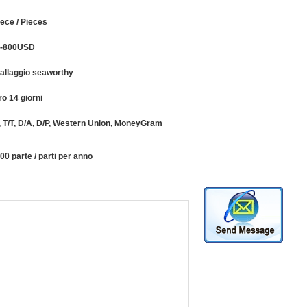
iece / Pieces
0-800USD
allaggio seaworthy
ro 14 giorni
, T/T, D/A, D/P, Western Union, MoneyGram
00 parte / parti per anno