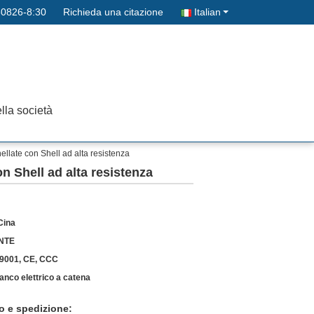
0826-8:30
Richieda una citazione
Italian
lla società
nellate con Shell ad alta resistenza
on Shell ad alta resistenza
Cina
NTE
9001, CE, CCC
anco elettrico a catena
o e spedizione: