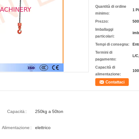
Quantità di ordine
1 P
minimo:
Prezzo:
50
Imballaggi
imb
particolari:
Tempi di consegna:
Ent
Termini di
L/C
pagamento:
Capacità di
100
alimentazione:
Contattaci
Capacità::
250kg a 50ton
Alimentazione::
elettrico