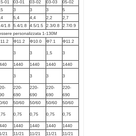
.5-01
03-01
03-02
03-03
05-02
,5
3
3
3
5
,4
5,4
4,4
2,2
2,7
.4/1.8
5.4/1.8
4.5/1.5
2.3/0.8
2.7/0.9
 essere personalizzata 1-130M
11.2
Φ11.2
Φ10.0
Φ7.1
Φ11.2
3
3
1,5
3
440
1440
1440
1440
1440
3
3
3
3
20-
220-
220-
220-
220-
90
690
690
690
690
0/60
50/60
50/60
50/60
50/60
,75
0,75
0,75
0,75
0,75
440
1440
1440
1440
1440
1/21
11/21
11/21
11/21
11/21