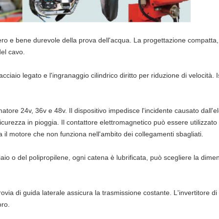
ero e bene durevole della prova dell'acqua. La progettazione compatta
del cavo.
'acciaio legato e l'ingranaggio cilindrico diritto per riduzione di velocità
atore 24v, 36v e 48v. Il dispositivo impedisce l'incidente causato dall'ele
icurezza in pioggia. Il contattore elettromagnetico può essere utilizzato 
ra il motore che non funziona nell'ambito dei collegamenti sbagliati.
ciaio o del polipropilene, ogni catena è lubrificata, può scegliere la di
rovia di guida laterale assicura la trasmissione costante. L'invertitore di
oro.