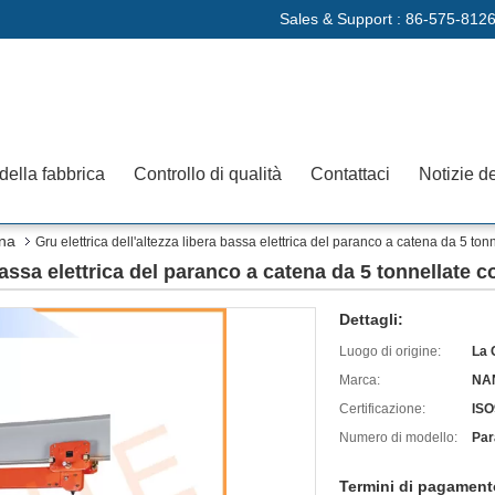
Sales & Support :
86-575-8126
 della fabbrica
Controllo di qualità
Contattaci
Notizie de
ena
Gru elettrica dell'altezza libera bassa elettrica del paranco a catena da 5 ton
 bassa elettrica del paranco a catena da 5 tonnellate c
Dettagli:
Luogo di origine:
La 
Marca:
NA
Certificazione:
ISO
Numero di modello:
Par
Termini di pagament