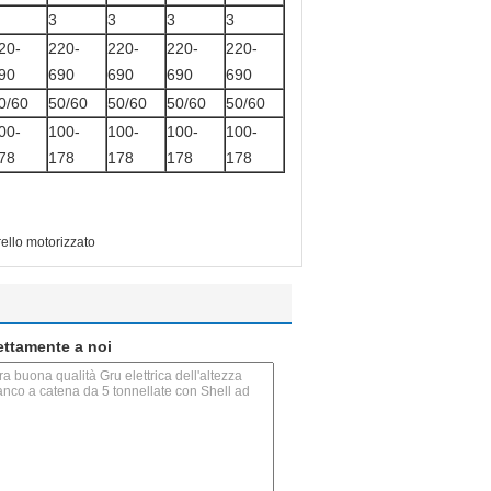
3
3
3
3
20-
220-
220-
220-
220-
90
690
690
690
690
0/60
50/60
50/60
50/60
50/60
00-
100-
100-
100-
100-
78
178
178
178
178
rello motorizzato
rettamente a noi