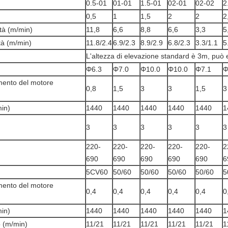
0.5-01
01-01
1.5-01
02-01
02-02
2
0,5
1
1,5
2
2
2
ità (m/min)
11,8
6,6
8,8
6,6
3,3
5
tà (m/min)
11.8/2.4
6.9/2.3
8.9/2.9
6.8/2.3
3.3/1.1
5
L'altezza di elevazione standard è 3m, può
Φ6.3
Φ7.0
Φ10.0
Φ10.0
Φ7.1
Φ
mento del motore
0,8
1,5
3
3
1,5
3
min)
1440
1440
1440
1440
1440
1
3
3
3
3
3
3
220-
220-
220-
220-
220-
2
690
690
690
690
690
6
5CV60
50/60
50/60
50/60
50/60
5
mento del motore
0,4
0,4
0,4
0,4
0,4
0
min)
1440
1440
1440
1440
1440
1
o (m/min)
11/21
11/21
11/21
11/21
11/21
1