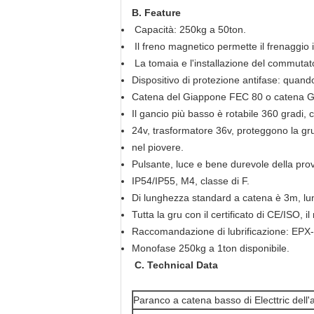
B. Feature
Capacità: 250kg a 50ton.
Il freno magnetico permette il frenaggio i
La tomaia e l'installazione del commutat
Dispositivo di protezione antifase: quando 
Catena del Giappone FEC 80 o catena G80
Il gancio più basso è rotabile 360 gradi, c
24v, trasformatore 36v, proteggono la gr
nel piovere.
Pulsante, luce e bene durevole della prov
IP54/IP55, M4, classe di F.
Di lunghezza standard a catena è 3m, lu
Tutta la gru con il certificato di CE/ISO, il
Raccomandazione di lubrificazione: EPX
Monofase 250kg a 1ton disponibile.
C. Technical Data
Paranco a catena basso di Electtric dell'a