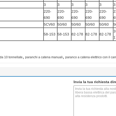
3
3
3
3
3
3
220-
220-
220-
220-
220-
2
690
690
690
690
690
6
5CV60
50/60
50/60
50/60
50/60
5
1
58-153
58-153
82-178
82-178
82-178
1
,
,
 da 10 tonnellate
paranchi a catena manuali
paranco a catena elettrico con il car
Invia la tua richiesta di