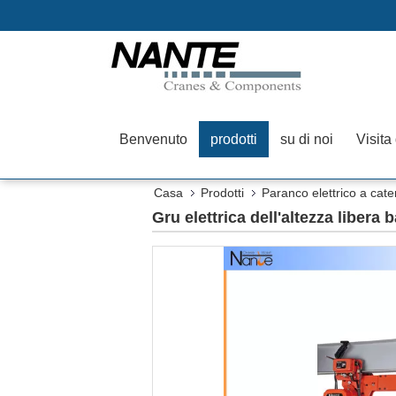
Benvenuto
prodotti
su di noi
Visita
Casa
Prodotti
Paranco elettrico a cat
Gru elettrica dell'altezza libera