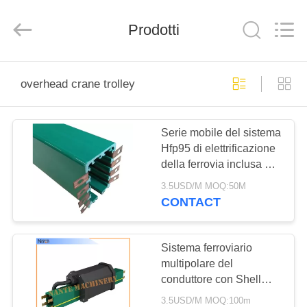
Shaoxing
Nante
Lifting
Prodotti
Eqiupment
Co.,Ltd..
All
Rights
Reserved.
BENVENUTO
overhead crane trolley
PRODOTTI
Serie mobile del sistema
Hfp95 di elettrificazione
SU
della ferrovia inclusa del
DI
conduttore
3.5USD/M MOQ:50M
NOI
CONTACT
VISITA
Sistema ferroviario
multipolare del
DELLA
conduttore con Shell
FABBRICA
d'estinzione auto-
3.5USD/M MOQ:100m