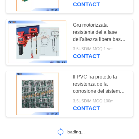
NANTE HFP56
CONTACT
CONTROLLO
DI
Gru motorizzata
QUALITÀ
resistente della fase
dell'altezza libera bassa
corrosivo su portabile ed
3.5USD/M MOQ:1 set
CONTATTACI
anti
CONTACT
RICHIEDA
Il PVC ha protetto la
UNA
resistenza della
CITAZIONE
corrosione del sistema
ferroviario del conduttore
3.5USD/M MOQ:100m
per lo strumento elettrico
CONTACT
COMPANY
NEWS
loading...