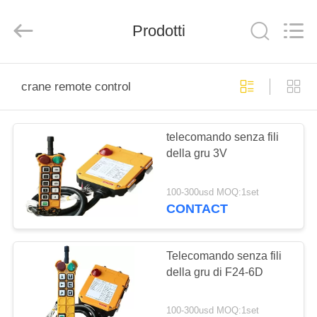
Shaoxing
Nante
Lifting
Prodotti
Eqiupment
Co.,Ltd..
All
Rights
Reserved.
BENVENUTO
crane remote control
PRODOTTI
telecomando senza fili
della gru 3V
SU
DI
100-300usd MOQ:1set
NOI
CONTACT
VISITA
Telecomando senza fili
della gru di F24-6D
DELLA
FABBRICA
100-300usd MOQ:1set