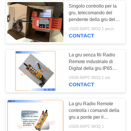
Singolo controllo per la
gru, telecomando del
pendente della gru del
pulsante di velocità
USD5-50/PC MOQ:1 pezzi
CONTACT
La gru senza fili Radio
Remote industriale di
Digital della gru IP65
controlla 48V
USD5-50/PC MOQ:1 set
CONTACT
La gru Radio Remote
controlla i comandi della
gru a ponte per il
lanciatore del fascio
USD5-50/PC MOQ:1