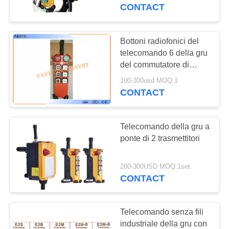
CONTACT
CONTROLLO
DI
Bottoni radiofonici del
QUALITÀ
telecomando 6 della gru
del commutatore di
pulsante della gru
100-300usd MOQ:1
CONTATTACI
all'interno di 100m
CONTACT
RICHIEDA
Telecomando della gru a
UNA
ponte di 2 trasmettitori
CITAZIONE
200-300USD MOQ:1set
CONTACT
COMPANY
NEWS
Telecomando senza fili
industriale della gru con