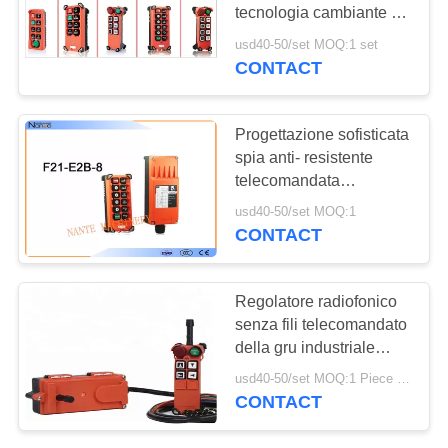
MAPPA
tecnologia cambiante di
DEL
frequenza in tempo reale
usd40-50/set MOQ:1 set
CONTACT
SITO
PRIVACY
Progettazione sofisticata
spia anti- resistente
POLICY
telecomandata
universale della gru
usd40-50/set MOQ:1
CONTACT
Regolatore radiofonico
senza fili telecomandato
della gru industriale
universale di F24-12D
usd40-50/set MOQ:1 Piece / Pieces
Telecrane per la gru
CONTACT