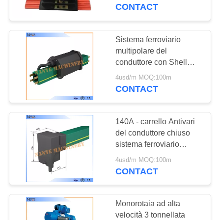
CONTACT
CONTROLLO
DI
Sistema ferroviario
QUALITÀ
multipolare del
conduttore con Shell
d'estinzione auto-
4usd/m MOQ:100m
CONTATTACI
NANTE HFP56
CONTACT
RICHIEDA
140A - carrello Antivari
UNA
del conduttore chiuso
CITAZIONE
sistema ferroviario
flessibile del conduttore
4usd/m MOQ:100m
210A
CONTACT
COMPANY
NEWS
Monorotaia ad alta
velocità 3 tonnellata