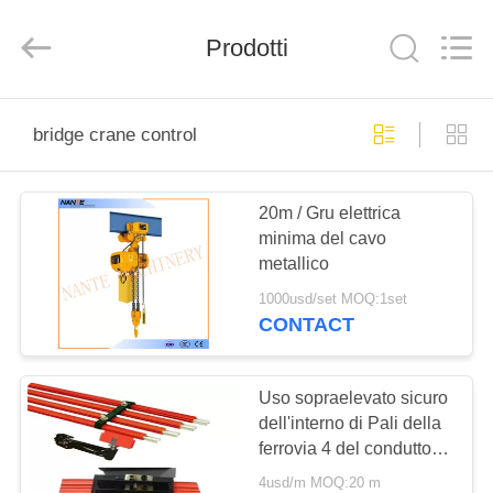
Shaoxing
Nante
Lifting
Prodotti
Eqiupment
Co.,Ltd..
All
Rights
Reserved.
BENVENUTO
bridge crane control
PRODOTTI
20m / Gru elettrica
minima del cavo
SU
metallico
DI
1000usd/set MOQ:1set
NOI
CONTACT
VISITA
Uso sopraelevato sicuro
dell'interno di Pali della
DELLA
ferrovia 4 del conduttore
FABBRICA
isolato corrente pesante
4usd/m MOQ:20 m