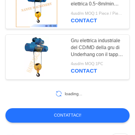
MAPPA
elettrica 0.5~8m/min
DEL
della gru 20 del cavo
4usd/m MOQ:1 Piece / Pieces
metallico di fase
CONTACT
SITO
PRIVACY
Gru elettrica industriale
del CD/MD della gru di
POLICY
Underhang con il tappo
di limite che deve tempo
4usd/m MOQ:1PC
di impiego lungo
CONTACT
loading...
CONTATTACI!