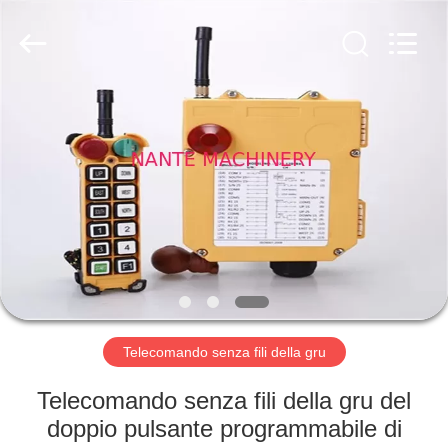
Shaoxing
Nante
Lifting
Eqiupment
Co.,Ltd..
All
Rights
Reserved.
BENVENUTO
PRODOTTI
SU
DI
NOI
VISITA
Telecomando senza fili della gru
DELLA
Telecomando senza fili della gru del
FABBRICA
doppio pulsante programmabile di