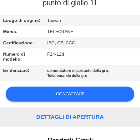
punto di giallo 11
CONTROLLO
Luogo di origine:
Taiwan
DI
QUALITÀ
Marca:
TELECRANE
Certificazione:
ISO, CE, CCC
CONTATTACI
Numero di
F24-12d
modello:
RICHIEDA
Evidenziare:
,
commutatore di pulsante della gru
Telecomando della gru
UNA
CITAZIONE
CONTATTACI!
COMPANY
DETTAGLI DI APERTURA
NEWS