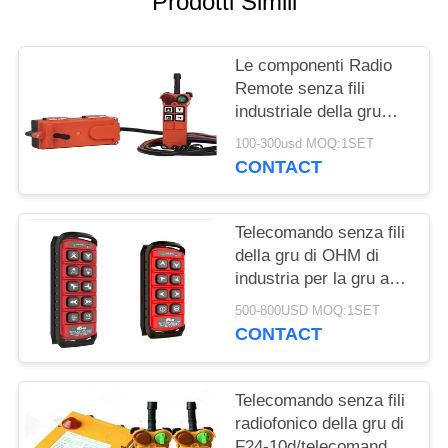
Prodotti Simili
MAPPA
DEL
Le componenti Radio
SITO
Remote senza fili
industriale della gru
PRIVACY
mobile di F21-6s
100-300usd MOQ:1SET
controllano
POLICY
CONTACT
Telecomando senza fili
della gru di OHM di
industria per la gru a
ponte della fine nastro
500-800USD MOQ:1SET
della gru a cavalletto
CONTACT
Telecomando senza fili
radiofonico della gru di
F24-10d/telecomando