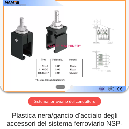
Shaoxing
Nante
Lifting
Eqiupment
Co.,Ltd..
All
Rights
Reserved.
BENVENUTO
PRODOTTI
SU
DI
NOI
VISITA
Sistema ferroviario del conduttore
DELLA
Plastica nera/gancio d'acciaio degli
FABBRICA
accessori del sistema ferroviario NSP-