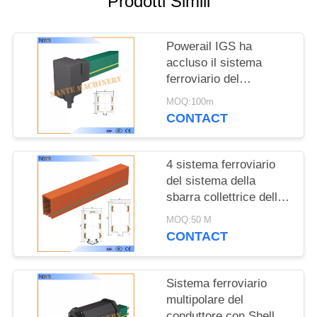
Prodotti Simili
MAPPA
DEL
Powerail IGS ha
SITO
accluso il sistema
ferroviario del
PRIVACY
conduttore a CE
MOQ:100m
certificato
POLICY
CONTACT
4 sistema ferroviario
del sistema della
sbarra collettrice della
gru a ponte di Pali HFP
MOQ:50 M
56 600v
CONTACT
Sistema ferroviario
multipolare del
conduttore con Shell