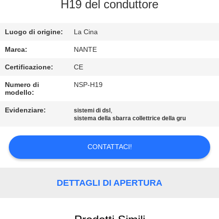
H19 del conduttore
CONTROLLO
Luogo di origine:
La Cina
DI
QUALITÀ
Marca:
NANTE
Certificazione:
CE
CONTATTACI
Numero di
NSP-H19
modello:
RICHIEDA
Evidenziare:
,
sistemi di dsl
sistema della sbarra collettrice della gru
UNA
CITAZIONE
CONTATTACI!
COMPANY
DETTAGLI DI APERTURA
NEWS