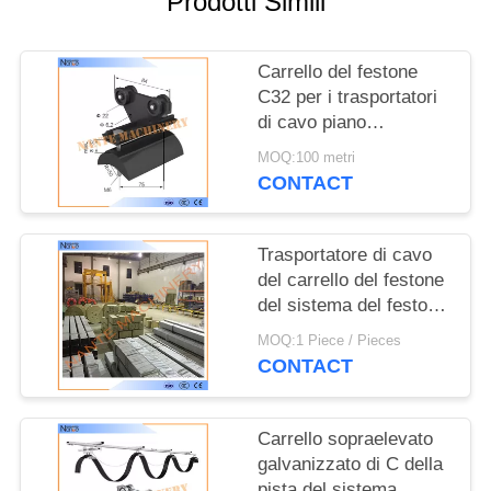
Prodotti Simili
MAPPA
DEL
Carrello del festone
SITO
C32 per i trasportatori
di cavo piano
PRIVACY
lunghezza
MOQ:100 metri
32mm*30mm*1.5mm di
POLICY
CONTACT
6m o di 4m
Trasportatore di cavo
del carrello del festone
del sistema del festone
della pista di
MOQ:1 Piece / Pieces
resistenza della
CONTACT
corrosione C
Carrello sopraelevato
galvanizzato di C della
pista del sistema