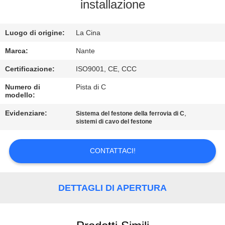
installazione
CONTROLLO
Luogo di origine:
La Cina
DI
QUALITÀ
Marca:
Nante
Certificazione:
ISO9001, CE, CCC
CONTATTACI
Numero di
Pista di C
modello:
RICHIEDA
Evidenziare:
,
Sistema del festone della ferrovia di C
sistemi di cavo del festone
UNA
CITAZIONE
CONTATTACI!
COMPANY
DETTAGLI DI APERTURA
NEWS