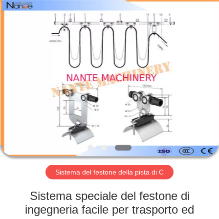
Shaoxing
Nante
Lifting
Eqiupment
Co.,Ltd..
All
Rights
Reserved.
BENVENUTO
PRODOTTI
SU
DI
NOI
VISITA
Sistema del festone della pista di C
DELLA
Sistema speciale del festone di
FABBRICA
ingegneria facile per trasporto ed